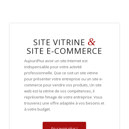
&
SITE VITRINE
SITE E-COMMERCE
Création de site internet
Aujourd’hui avoir un site Internet est
Référencement Naturel
indispensable pour votre activité
et
professionnelle
.
Que ce soit un site vitrine
Pourquoi vouloir payer trop cher ailleurs ?
pour présenter votre entreprise ou un site e-
commerce pour vendre vos produits, Un site
web
est la vitrine de vos compétences, il
représente l’image de votre entreprise. V
ous
trouverez
une offre adaptée à vos besoins et
à votre budget.
En savoir plus !