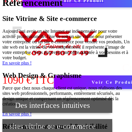
Référencement
Voir Ce Produit
Site Vitrine
&
Site e-commerce
Aujourd’hui avoir un site Internet est indispensable pour votre
activité professionnelle
.
Que ce soit un site vitrine pour présenter
votre entreprise ou un site e-commerce pour vendre vos produits, Un
site web
est la vitrine de vos compétences, il représente l’image de
votre entreprise. V
ous trouverez
une offre adaptée à vos besoins et à
votre budget.
En savoir plus !
Cr
Web Design
&
Graphisme
1090 € TTC
Voir Ce Produ
Parce que chez nous chaque client est unique, nous réalisons des
sites web professionnels, performants, entièrement sécurisés, au
design unique et comprenant un régérencement optimisé dès la
Des interfaces intuitives
création.
En savoir plus !
sites vitrine ou e-commerce
Référencement naturel
&
visibilité