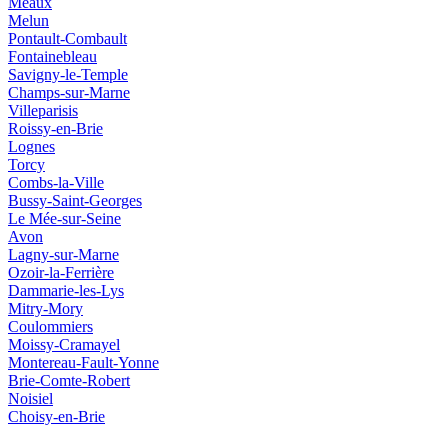
Meaux
Melun
Pontault-Combault
Fontainebleau
Savigny-le-Temple
Champs-sur-Marne
Villeparisis
Roissy-en-Brie
Lognes
Torcy
Combs-la-Ville
Bussy-Saint-Georges
Le Mée-sur-Seine
Avon
Lagny-sur-Marne
Ozoir-la-Ferrière
Dammarie-les-Lys
Mitry-Mory
Coulommiers
Moissy-Cramayel
Montereau-Fault-Yonne
Brie-Comte-Robert
Noisiel
Choisy-en-Brie