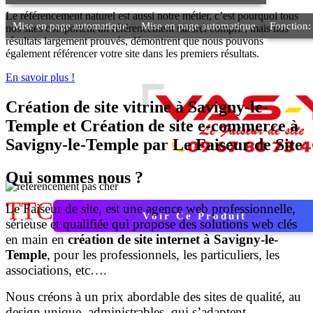
Le référencement naturel est aussi notre métier, c’est pourquoi tous
Mise en page automatique
Mise en page automatique
Fonction:
nos sites comportent un référencement naturel compris, mais nos
résultats largement prouvés, démontrent que nous pouvons
également référencer votre site dans les premiers résultats.
En savoir plus !
Création de site vitrine à Savigny-le-
Temple et Création de site e-commerce à
Savigny-le-Temple par
Le Faiseur de Site
Qui sommes nous ?
TTC
Le Faiseur de site, est une agence web professionnelle,
Voir Ce Produit
sérieuse et qualifiée qui propose des solutions web clés
en main en
création de site internet à Savigny-le-
Temple
, pour les professionnels, les particuliers, les
associations, etc….
Nous créons à un prix abordable des sites de qualité, au
design unique, administrables, qui s’adaptent