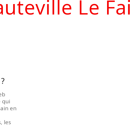
uteville
Le Fa
 ?
eb
e qui
main en
, les