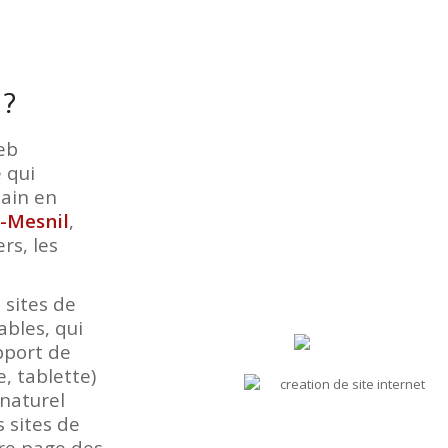
 ?
eb
e qui
main en
c-Mesnil
,
rs, les
 sites de
ables, qui
pport de
, tablette)
naturel
s sites de
ère page des