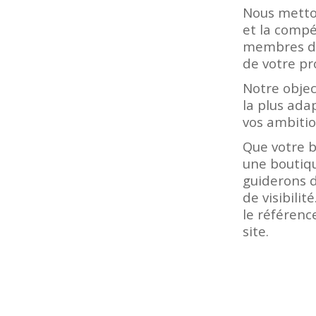
Nous metton
et la compé
membres de 
de votre pr
Notre objec
la plus ada
vos ambitio
Que votre b
une boutiq
guiderons d
de visibilit
le référenc
site.