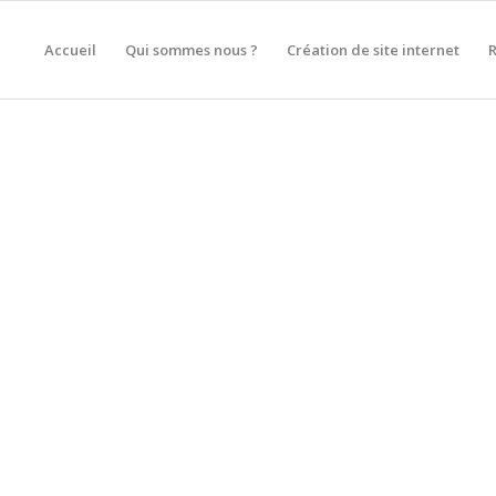
Accueil
Qui sommes nous ?
Création de site internet
 SITE INTERNET À VILLIE