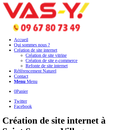
Accueil
Qui sommes nous ?
Création de site internet
Création de site vitrine
Création de site e-commerce
Refonte de site internet
Référencement Naturel
Contact
Menu
Menu
0
Panier
Twitter
Facebook
Création de site internet à