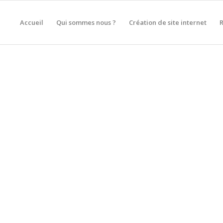
Accueil
Qui sommes nous ?
Création de site internet
 DE SITE INTERNET À QU