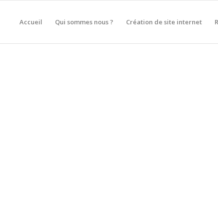
Accueil
Qui sommes nous ?
Création de site internet
ON DE SITE INTERNET À PÉ