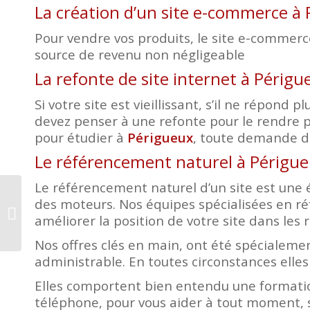
La création d’un site e-commerce à
Pour vendre vos produits, le site e-commerce 
source de revenu non négligeable
La refonte de site internet à Périgu
Si votre site est vieillissant, s’il ne répon
devez penser à une refonte pour le rendre p
pour étudier à
Périgueux
, toute demande de
Le référencement naturel à Périgu
Le référencement naturel d’un site est une é
des moteurs. Nos équipes spécialisées en r
Création site internet
améliorer la position de votre site dans les r
Chambon sur Voueize
Nos offres clés en main, ont été spécialemen
administrable. En toutes circonstances elles
Elles comportent bien entendu une formatio
téléphone, pour vous aider à tout moment, s