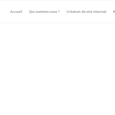
Accueil
Qui sommes nous ?
Création de site internet
DE SITE INTERNET À PARAY