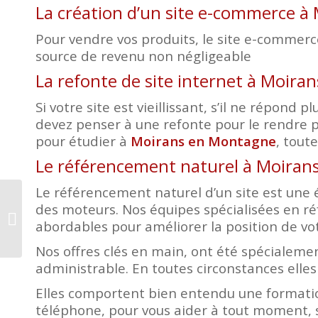
La création d’un site e-commerce 
Pour vendre vos produits, le site e-commerce 
source de revenu non négligeable
La refonte de site internet à Moir
Si votre site est vieillissant, s’il ne répon
devez penser à une refonte pour le rendre p
pour étudier à
Moirans en Montagne
, tout
Le référencement naturel à Moira
Le référencement naturel d’un site est une é
des moteurs. Nos équipes spécialisées en r
Création site internet
abordables pour améliorer la position de votr
Damparis
Nos offres clés en main, ont été spécialemen
administrable. En toutes circonstances elles
Elles comportent bien entendu une formatio
téléphone, pour vous aider à tout moment, s