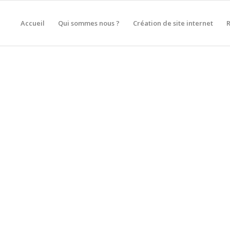
Accueil
Qui sommes nous ?
Création de site internet
ION DE SITE INTERNET À 