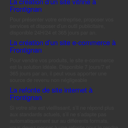
La création d’un site vitrine à
Frontignan
Pour présenter votre entreprise, proposer vos
services et disposer d’un outil publicitaire,
disponible 24H/24 et 365 jours par an.
La création d’un site e-commerce à
Frontignan
Pour vendre vos produits, le site e-commerce
est la solution idéale. Disponible 7 jours/7 et
365 jours par an, il peut vous apporter une
source de revenu non négligeable
La refonte de site internet à
Frontignan
Si votre site est vieillissant, s’il ne répond plus
aux standards actuels, s’il ne s’adapte pas
automatiquement sur au différents formats,
vous devez penser à une refonte pour le rendre