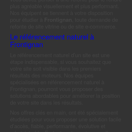
plus agréable visuellement et plus performant.
Nos équipent se tiennent à votre disposition
pour étudier à
Frontignan
, toute demande de
refonte de site vitrine ou de site e-commerce.
Le référencement naturel à
Frontignan
Le référencement naturel d’un site est une
étape indispensable, si vous souhaitez que
votre site soit visible dans les premiers
résultats des moteurs. Nos équipes
spécialisées en référencement naturel à
Frontignan, pourront vous proposer des
solutions abordables pour améliorer la position
de votre site dans les résultats.
Nos offres clés en main, ont été spécialement
étudiées pour vous proposer une solution facile
d’accès, fiable, performante, évolutive et