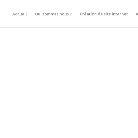
Accueil
Qui sommes nous ?
Création de site internet
ON DE SITE INTERNET À 