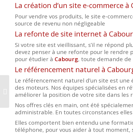
La création d’un site e-commerce à
Pour vendre vos produits, le site e-commerce 
source de revenu non négligeable
La refonte de site internet à Cabou
Si votre site est vieillissant, s’il ne répon
devez penser à une refonte pour le rendre p
pour étudier à
Cabourg
, toute demande de r
Le référencement naturel à Cabour
Le référencement naturel d’un site est une é
des moteurs. Nos équipes spécialisées en r
Création site internet
améliorer la position de votre site dans les r
Bretteville sur Odon
Nos offres clés en main, ont été spécialemen
administrable. En toutes circonstances elles
Elles comportent bien entendu une formatio
téléphone, pour vous aider à tout moment, s